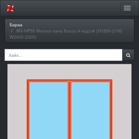
Цэсий
хураа
Бараа
MV-HP55 Металл хана Босоо 4 нүдтэй (H1800-2100
W2000-2300)