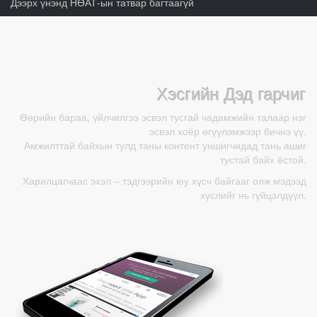
Дээрх үнэнд НӨАТ-ын татвар багтаагүй
Хэсгийн Дэд гарчиг
Өөрийн бараа, үйлчилгээ эсвэл тусгай чадамжийн талаар нэг
эсвэл хоёр өгүүлэмжээр бичнэ үү.
Амжилттай байхын тулд таны контент уншигчидад тань ашиг
тустай байх ёстой.
Харилцагчаас эхэл – тэдгээрийн юу хүсч байгааг олж мэдээд
хүслийг нь гүйцэлдүүл.