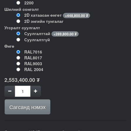
2200
Шилний сонголт
2D хатаасан өнгөт
+
448,800.00
₮
2D энгийн тунгалаг
Угсралт суулгалт
Суулгалттай
+
289,800.00
₮
Суулгалтгүй
Өнгө
RAL7016
RAL8017
RAL9003
RAL 2004
2,553,400.00
₮
Сагсанд нэмэх