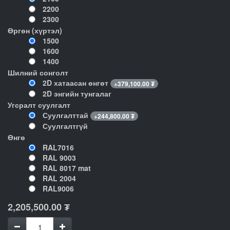
2200
2300
Өргөн (хүртэл)
1500
1600
1400
Шилний сонголт
2D хатаасан өнгөт
+
379,100.00
₮
2D энгийн тунгалаг
Угсралт суулгалт
Суулгалттай
+
244,800.00
₮
Суулгалтгүй
Өнгө
RAL7016
RAL 9003
RAL 8017 mat
RAL 2004
RAL9006
2,205,500.00
₮