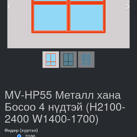
Өмнөх
Дар
MV-HP55 Металл хана
Босоо 4 нүдтэй (H2100-
2400 W1400-1700)
Өндөр (хүртэл)
2100