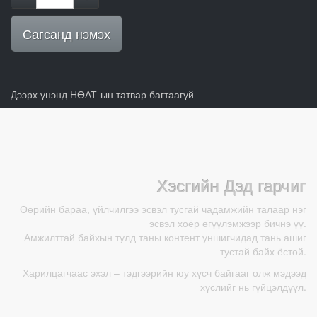
Сагсанд нэмэх
Дээрх үнэнд НӨАТ-ын татвар багтаагүй
Хэсгийн Дэд гарчиг
Өөрийн бараа, үйлчилгээ эсвэл тусгай чадамжийн талаар нэг
эсвэл хоёр өгүүлэмжээр бичнэ үү.
Амжилттай байхын тулд таны контент уншигчидад тань ашиг
тустай байх ёстой.
Харилцагчаас эхэл – тэдгээрийн юу хүсч байгааг олж мэдээд
хүслийг нь гүйцэлдүүл.