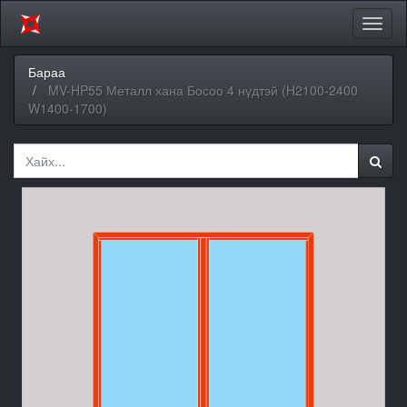
Цэсий
хураа
Бараа
MV-HP55 Металл хана Босоо 4 нүдтэй (H2100-2400
W1400-1700)