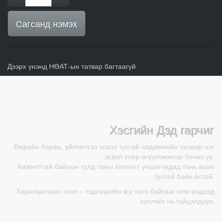
Сагсанд нэмэх
Дээрх үнэнд НӨАТ-ын татвар багтаагүй
Хэсгийн Дэд гарчиг
Өөрийн бараа, үйлчилгээ эсвэл тусгай чадамжийн талаар нэг
эсвэл хоёр өгүүлэмжээр бичнэ үү.
Амжилттай байхын тулд таны контент уншигчидад тань ашиг
тустай байх ёстой.
Харилцагчаас эхэл – тэдгээрийн юу хүсч байгааг олж мэдээд
хүслийг нь гүйцэлдүүл.