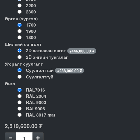
2200
2300
Өргөн (хүртэл)
1700
1900
1800
Шилний сонголт
2D хатаасан өнгөт
+
446,000.00
₮
2D энгийн тунгалаг
Угсралт суулгалт
Суулгалттай
+
288,000.00
₮
Суулгалтгүй
Өнгө
RAL7016
RAL 2004
RAL 9003
RAL9006
RAL 8017 mat
2,519,600.00
₮