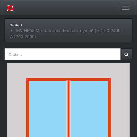
Цэсий
хураа
Бараа
MV-HP55 Металл хана Босоо 4 нүдтэй (H2100-2400
W1700-2000)