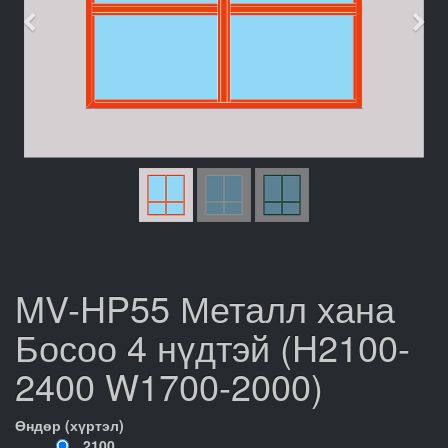
Өмнөх
Дар
MV-HP55 Металл хана
Босоо 4 нүдтэй (H2100-
2400 W1700-2000)
Өндөр (хүртэл)
2100