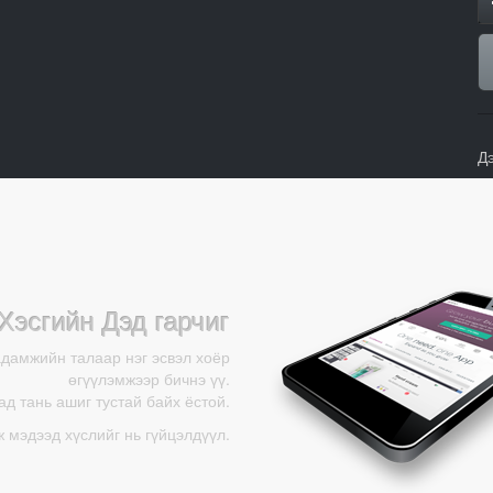
Д
Хэсгийн Дэд гарчиг
адамжийн талаар нэг эсвэл хоёр
өгүүлэмжээр бичнэ үү.
д тань ашиг тустай байх ёстой.
ж мэдээд хүслийг нь гүйцэлдүүл.