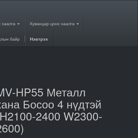
 хаалга
Хуванцар цонх хаалга
лын байр
Нэвтрэх
MV-HP55 Металл
хана Босоо 4 нүдтэй
(H2100-2400 W2300-
2600)