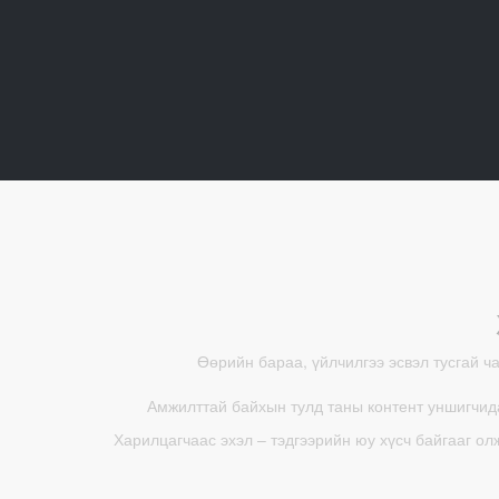
Өөрийн бараа, үйлчилгээ эсвэл тусгай ч
Амжилттай байхын тулд таны контент уншигчида
Харилцагчаас эхэл – тэдгээрийн юу хүсч байгааг ол