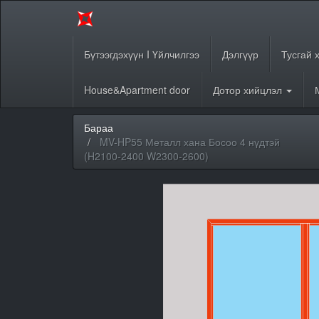
Бүтээгдэхүүн I Үйлчилгээ
Дэлгүүр
Тусгай 
House&Apartment door
Дотор хийцлэл
Бараа
MV-HP55 Металл хана Босоо 4 нүдтэй
(H2100-2400 W2300-2600)