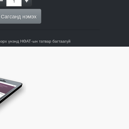
Сагсанд нэмэх
ээрх үнэнд НӨАТ-ын татвар багтаагүй