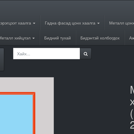
хэрэгцээт хаалга
Гадна фасад цонх хаалга
Металл цонх
Металл хийцлэл
Бидний тухай
Бидэнтэй холбогдох
Аж