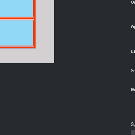
Ө
Ө
Ш
У
Ө
3