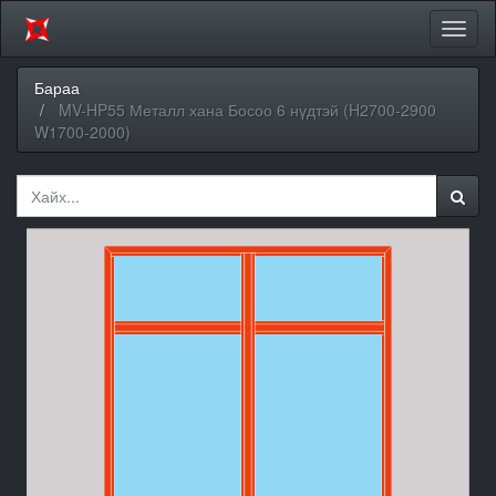
Цэсий
хураа
Бараа
MV-HP55 Металл хана Босоо 6 нүдтэй (H2700-2900
W1700-2000)