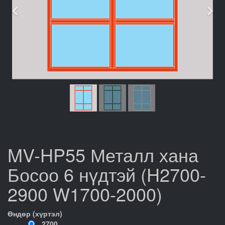
Өмнөх
Дар
MV-HP55 Металл хана
Босоо 6 нүдтэй (H2700-
2900 W1700-2000)
Өндөр (хүртэл)
2700