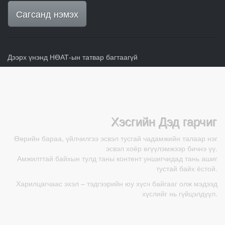
Сагсанд нэмэх
Дээрх үнэнд НӨАТ-ын татвар багтаагүй
Хэсгийн Дэд гарчиг
Өөрийн бараа, үйлчилгээ эсвэл тусгай чадамжийн талаар нэг
эсвэл хоёр өгүүлэмжээр бичнэ үү.
Амжилттай байхын тулд таны контент уншигчидад тань ашиг
тустай байх ёстой.
Харилцагчаас эхэл – тэдгээрийн юу хүсч байгааг олж мэдээд
хүслийг нь гүйцэлдүүл.