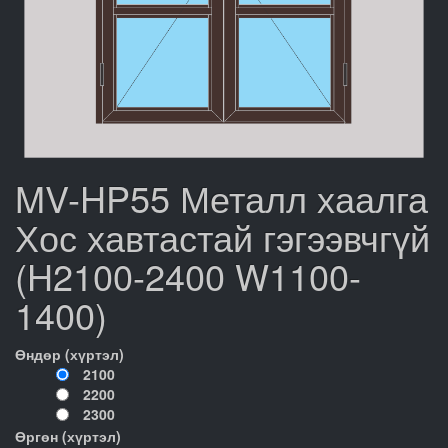
MV-HP55 Металл хаалга
Хос хавтастай гэгээвчгүй
(H2100-2400 W1100-
1400)
Өндөр (хүртэл)
2100
2200
2300
Өргөн (хүртэл)