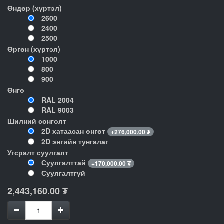
Өндөр (хүртэл)
2600
2400
2500
Өргөн (хүртэл)
1000
800
900
Өнгө
RAL 2004
RAL 9003
Шилний сонголт
2D хатаасан өнгөт
+
276,000.00
₮
2D энгийн тунгалаг
Угсралт суулгалт
Суулгалттай
+
170,000.00
₮
Суулгалтгүй
2,443,160.00
₮