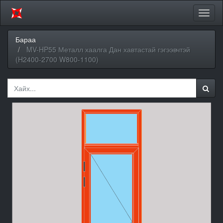
Цэсий
хураа
Бараа
MV-HP55 Металл хаалга Дан хавтастай гэгээвчтэй
(H2400-2700 W800-1100)