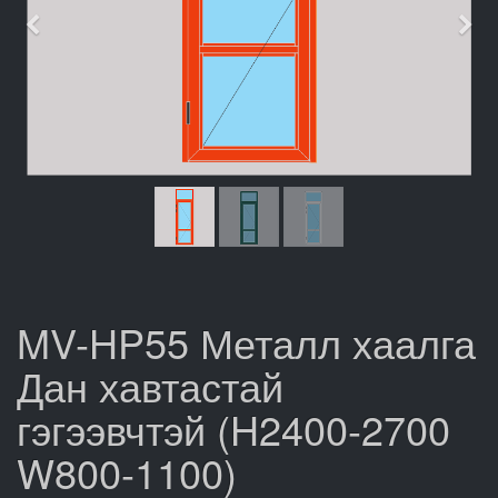
Өмнөх
Дар
MV-HP55 Металл хаалга
Дан хавтастай
гэгээвчтэй (H2400-2700
W800-1100)