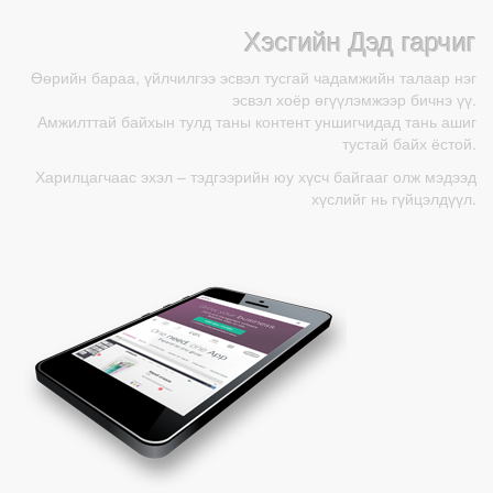
Хэсгийн Дэд гарчиг
Өөрийн бараа, үйлчилгээ эсвэл тусгай чадамжийн талаар нэг
эсвэл хоёр өгүүлэмжээр бичнэ үү.
Амжилттай байхын тулд таны контент уншигчидад тань ашиг
тустай байх ёстой.
Харилцагчаас эхэл – тэдгээрийн юу хүсч байгааг олж мэдээд
хүслийг нь гүйцэлдүүл.