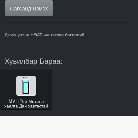
Сагсанд нэмэх
Дээрх үнэнд НӨАТ-ын татвар багтаагүй
Хувилбар Бараа:
MV-HP65 Металл
хаалга Дан хавтастай
гэгээвчтэй (H2600-2900
W800-1000)