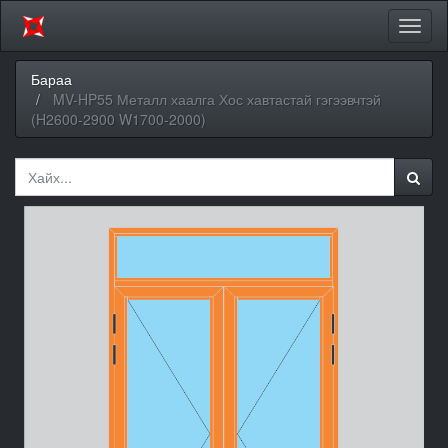
Цэсий
хураа
Бараа
MV-HP55 Металл хаалга Хос хавтастай гэгээвчтэй
(H2600-2900 W1700-2000)