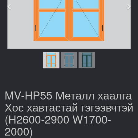
Өмнөх
Дар
MV-HP55 Металл хаалга
Хос хавтастай гэгээвчтэй
(H2600-2900 W1700-
2000)