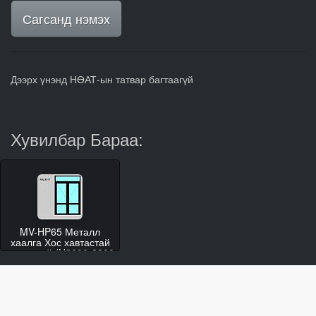
Сагсанд нэмэх
Дээрх үнэнд НӨАТ-ын татвар багтаагүй
Хувилбар Бараа:
MV-HP65 Металл
хаалга Хос хавтастай
гэгээвчтэй (H2600-2900
W1600-1900)