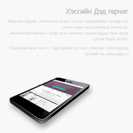
Хэсгийн Дэд гарчиг
Өөрийн бараа, үйлчилгээ эсвэл тусгай чадамжийн талаар нэг
эсвэл хоёр өгүүлэмжээр бичнэ үү.
Амжилттай байхын тулд таны контент уншигчидад тань ашиг
тустай байх ёстой.
Харилцагчаас эхэл – тэдгээрийн юу хүсч байгааг олж мэдээд
хүслийг нь гүйцэлдүүл.