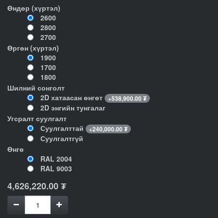
Өндөр (хүртэл)
2600
2800
2700
Өргөн (хүртэл)
1900
1700
1800
Шилний сонголт
2D хатаасан өнгөт
+
538,900.00
₮
2D энгийн тунгалаг
Угсралт суулгалт
Суулгалттай
+
240,000.00
₮
Суулгалтгүй
Өнгө
RAL 2004
RAL 9003
4,626,220.00
₮