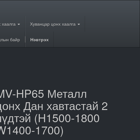
 хаалга
Хуванцар цонх хаалга
лын байр
Нэвтрэх
MV-HP65 Металл
цонх Дан хавтастай 2
нүдтэй (H1500-1800
W1400-1700)