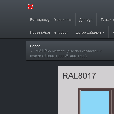
Бүтээгдэхүүн I Үйлчилгээ
Дэлгүүр
Тусгай 
House&Apartment door
Дотор хийцлэл
Бараа
MV-HP65 Металл цонх Дан хавтастай 2
нүдтэй (H1500-1800 W1400-1700)