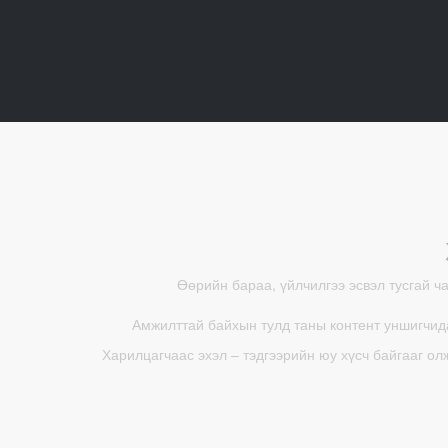
Өөрийн бараа, үйлчилгээ эсвэл тусгай ч
Амжилттай байхын тулд таны контент уншигчида
Харилцагчаас эхэл – тэдгээрийн юу хүсч байгааг ол