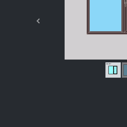
Өмнөх