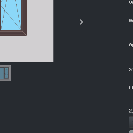
Ө
Ө
Дараачийн
Ө
У
Ш
2