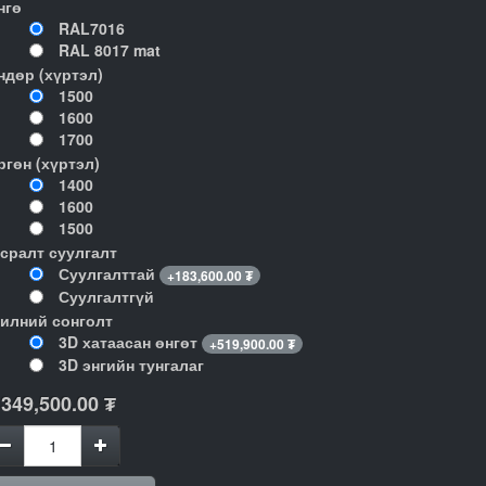
нгө
RAL7016
RAL 8017 mat
ндөр (хүртэл)
1500
1600
1700
ргөн (хүртэл)
1400
1600
1500
гсралт суулгалт
Суулгалттай
+
183,600.00
₮
Суулгалтгүй
илний сонголт
3D хатаасан өнгөт
+
519,900.00
₮
3D энгийн тунгалаг
,349,500.00
₮