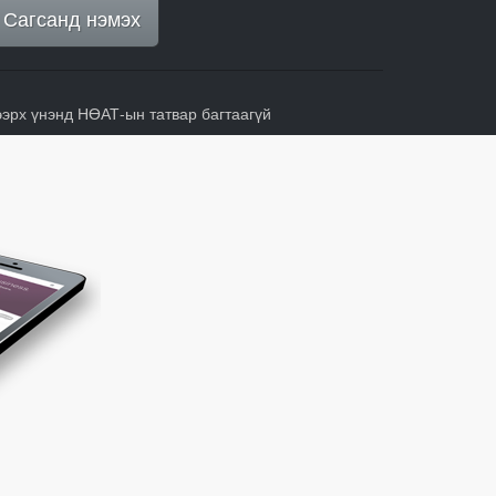
Сагсанд нэмэх
ээрх үнэнд НӨАТ-ын татвар багтаагүй