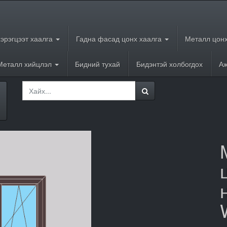
хэрэгцээт хаалга
Гадна фасад цонх хаалга
Металл цонх
Металл хийцлэл
Бидний тухай
Бидэнтэй холбогдох
Аж