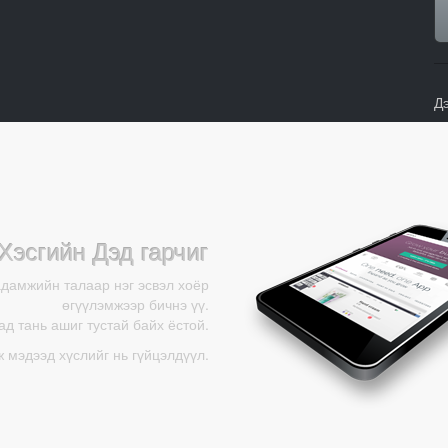
Д
Хэсгийн Дэд гарчиг
адамжийн талаар нэг эсвэл хоёр
өгүүлэмжээр бичнэ үү.
д тань ашиг тустай байх ёстой.
ж мэдээд хүслийг нь гүйцэлдүүл.