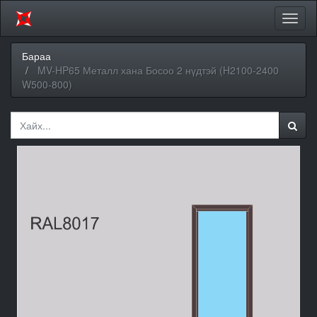
Цэсий
хураа
Бараа
MV-HP65 Металл хана Босоо 2 нүдтэй (H2100-2400
W500-800)