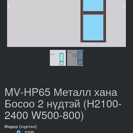
Өмнөх
Дар
MV-HP65 Металл хана
Босоо 2 нүдтэй (H2100-
2400 W500-800)
Өндөр (хүртэл)
2100