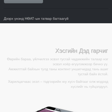
Дээрх үнэнд НӨАТ-ын татвар багтаагүй
Хэсгийн Дэд гарчиг
Өөрийн бараа, үйлчилгээ эсвэл тусгай чадамжийн талаар нэг
эсвэл хоёр өгүүлэмжээр бичнэ үү.
Амжилттай байхын тулд таны контент уншигчидад тань ашиг
тустай байх ёстой.
Харилцагчаас эхэл – тэдгээрийн юу хүсч байгааг олж мэдээд
хүслийг нь гүйцэлдүүл.