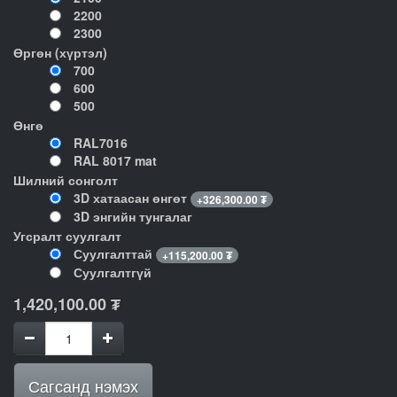
2200
2300
Өргөн (хүртэл)
700
600
500
Өнгө
RAL7016
RAL 8017 mat
Шилний сонголт
3D хатаасан өнгөт
+
326,300.00
₮
3D энгийн тунгалаг
Угсралт суулгалт
Суулгалттай
+
115,200.00
₮
Суулгалтгүй
1,420,100.00
₮
Сагсанд нэмэх