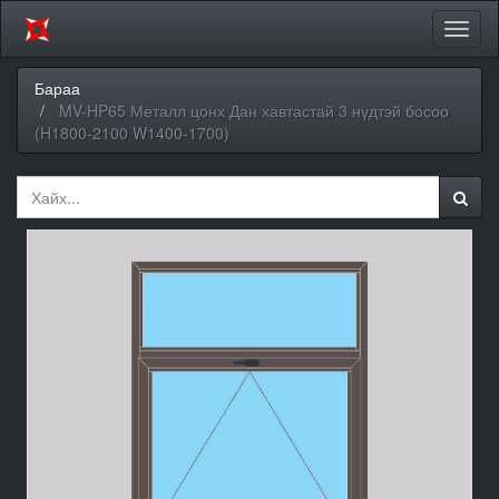
Цэсий
хураа
Бараа
MV-HP65 Металл цонх Дан хавтастай 3 нүдтэй босоо
(H1800-2100 W1400-1700)