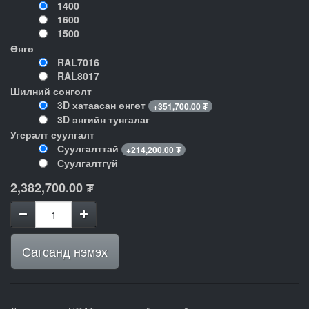
1400
1600
1500
Өнгө
RAL7016
RAL8017
Шилний сонголт
3D хатаасан өнгөт
+
351,700.00
₮
3D энгийн тунгалаг
Угсралт суулгалт
Суулгалттай
+
214,200.00
₮
Суулгалтгүй
2,382,700.00
₮
Сагсанд нэмэх