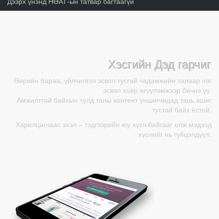
Дээрх үнэнд НӨАТ-ын татвар багтаагүй
Хэсгийн Дэд гарчиг
Өөрийн бараа, үйлчилгээ эсвэл тусгай чадамжийн талаар нэг
эсвэл хоёр өгүүлэмжээр бичнэ үү.
Амжилттай байхын тулд таны контент уншигчидад тань ашиг
тустай байх ёстой.
Харилцагчаас эхэл – тэдгээрийн юу хүсч байгааг олж мэдээд
хүслийг нь гүйцэлдүүл.