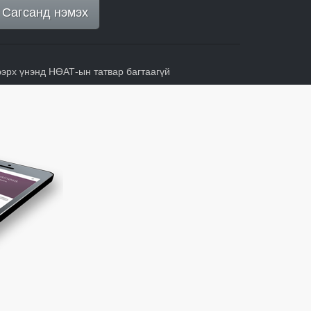
Сагсанд нэмэх
ээрх үнэнд НӨАТ-ын татвар багтаагүй