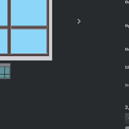
Ө
Дараачийн
Ө
Ө
Ш
У
3