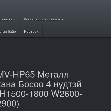
 хаалга
Хуванцар цонх хаалга
лын байр
Нэвтрэх
MV-HP65 Металл
хана Босоо 4 нүдтэй
(H1500-1800 W2600-
2900)