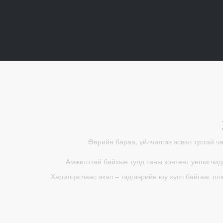
Өөрийн бараа, үйлчилгээ эсвэл тусгай ч
Амжилттай байхын тулд таны контент уншигчида
Харилцагчаас эхэл – тэдгээрийн юу хүсч байгааг ол