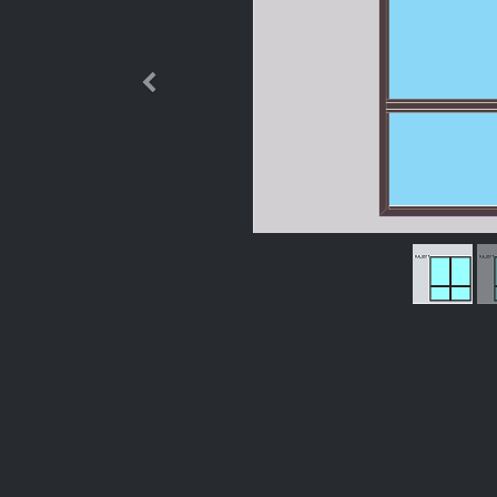
Өмнөх