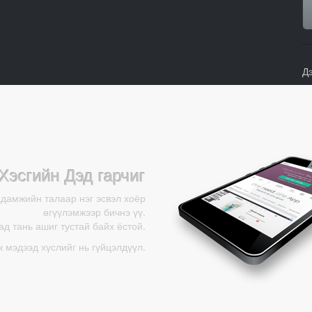
Д
Хэсгийн Дэд гарчиг
адамжийн талаар нэг эсвэл хоёр
өгүүлэмжээр бичнэ үү.
д тань ашиг тустай байх ёстой.
ж мэдээд хүслийг нь гүйцэлдүүл.