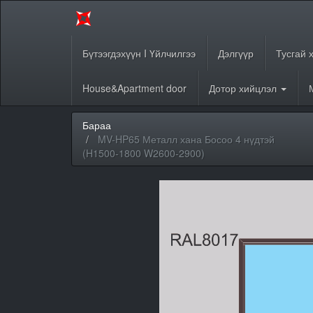
Бүтээгдэхүүн I Үйлчилгээ
Дэлгүүр
Тусгай 
House&Apartment door
Дотор хийцлэл
Бараа
MV-HP65 Металл хана Босоо 4 нүдтэй
(H1500-1800 W2600-2900)