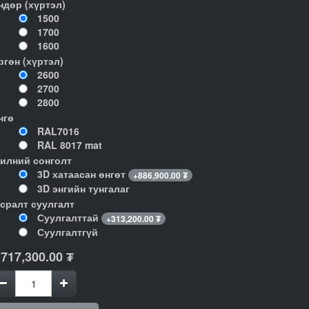
ндөр (хүртэл)
1500
1700
1600
ргөн (хүртэл)
2600
2700
2800
нгө
RAL7016
RAL 8017 mat
илний сонголт
3D хатаасан өнгөт
+
886,900.00
₮
3D энгийн тунгалаг
гсралт суулгалт
Суулгалттай
+
313,200.00
₮
Суулгалтгүй
,717,300.00
₮