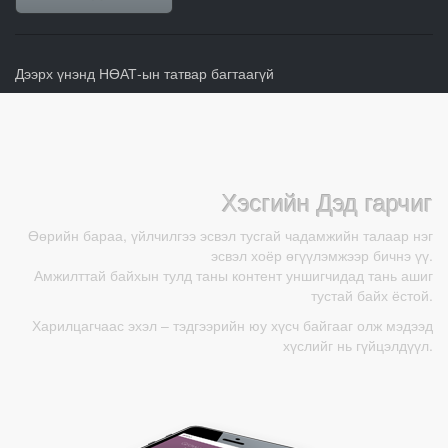
Дээрх үнэнд НӨАТ-ын татвар багтаагүй
Хэсгийн Дэд гарчиг
Өөрийн бараа, үйлчилгээ эсвэл тусгай чадамжийн талаар нэг
эсвэл хоёр өгүүлэмжээр бичнэ үү.
Амжилттай байхын тулд таны контент уншигчидад тань ашиг
тустай байх ёстой.
Харилцагчаас эхэл – тэдгээрийн юу хүсч байгааг олж мэдээд
хүслийг нь гүйцэлдүүл.