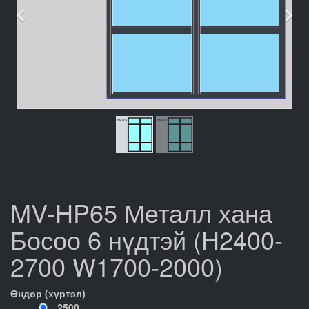
Өмнөх
Дар
MV-HP65 Металл хана
Босоо 6 нүдтэй (H2400-
2700 W1700-2000)
Өндөр (хүртэл)
2500