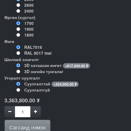
2600
2400
Өргөн (хүртэл)
1700
1900
1800
Өнгө
RAL7016
RAL 8017 mat
Шилний сонголт
3D хатаасан өнгөт
+
917,500.00
₮
3D энгийн тунгалаг
Угсралт суулгалт
Суулгалттай
+
324,000.00
₮
Суулгалтгүй
3,363,800.00
₮
Сагсанд нэмэх