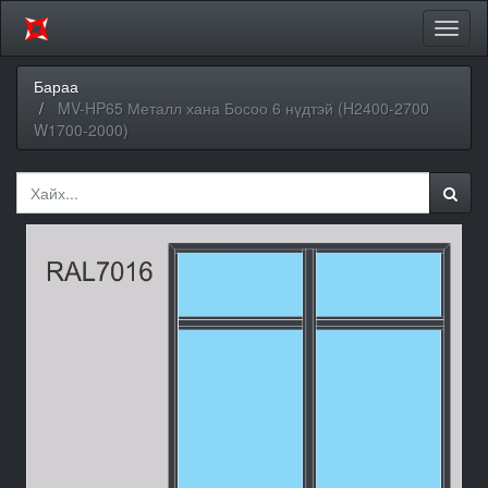
Цэсий
хураа
Бараа
MV-HP65 Металл хана Босоо 6 нүдтэй (H2400-2700
W1700-2000)