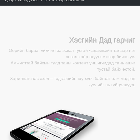
Хэсгийн Дэд гарчиг
Өөрийн бараа, үйлчилгээ эсвэл тусгай чадамжийн талаар нэг
эсвэл хоёр өгүүлэмжээр бичнэ үү.
Амжилттай байхын тулд таны контент уншигчидад тань ашиг
тустай байх ёстой.
Харилцагчаас эхэл – тэдгээрийн юу хүсч байгааг олж мэдээд
хүслийг нь гүйцэлдүүл.