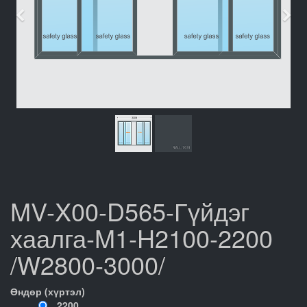
Өмнөх
Дар
MV-X00-D565-Гүйдэг
хаалга-M1-H2100-2200
/W2800-3000/
Өндөр (хүртэл)
2200