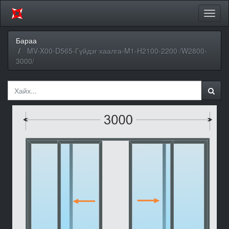
Цэсий
хураа
Бараа
MV-X00-D565-Гүйдэг хаалга-M1-H2100-2200 /W2800-
3000/