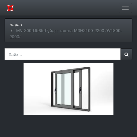
Цэсий
хураа
Бараа
MV-X00-D565-Гүйдэг хаалга M3H2100-2200 /W1800-
2000/