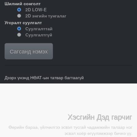
Шилний сонголт
2D LOW-E
2D энгийн тунгалаг
Угсралт суулгалт
Суулгалттай
Суулгалтгүй
Сагсанд нэмэх
Дээрх үнэнд НӨАТ-ын татвар багтаагүй
Хэсгийн Дэд гарчиг
Өөрийн бараа, үйлчилгээ эсвэл тусгай чадамжийн талаар нэг
эсвэл хоёр өгүүлэмжээр бичнэ үү.