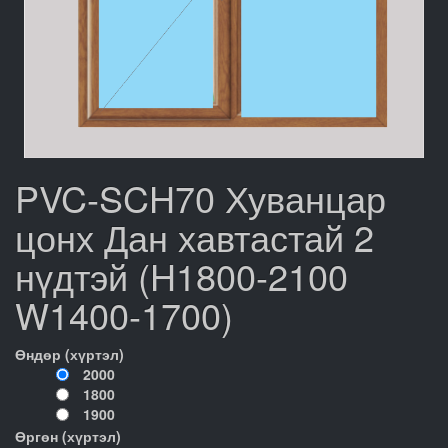
PVC-SCH70 Хуванцар
цонх Дан хавтастай 2
нүдтэй (H1800-2100
W1400-1700)
Өндөр (хүртэл)
2000
1800
1900
Өргөн (хүртэл)