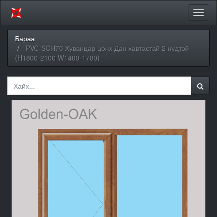
Цэсий
хураа
Бараа
PVC-SCH70 Хуванцар цонх Дан хавтастай 2 нүдтэй
(H1800-2100 W1400-1700)