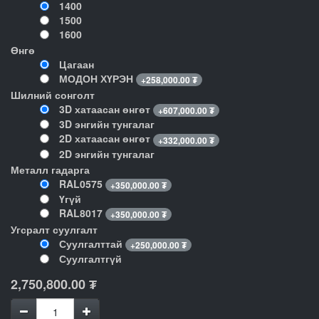
1400
1500
1600
Өнгө
Цагаан
МОДОН ХҮРЭН
+
258,000.00
₮
Шилний сонголт
3D хатаасан өнгөт
+
607,000.00
₮
3D энгийн тунгалаг
2D хатаасан өнгөт
+
332,000.00
₮
2D энгийн тунгалаг
Металл гадарга
RAL0575
+
350,000.00
₮
Үгүй
RAL8017
+
350,000.00
₮
Угсралт суулгалт
Суулгалттай
+
250,000.00
₮
Суулгалтгүй
2,750,800.00
₮