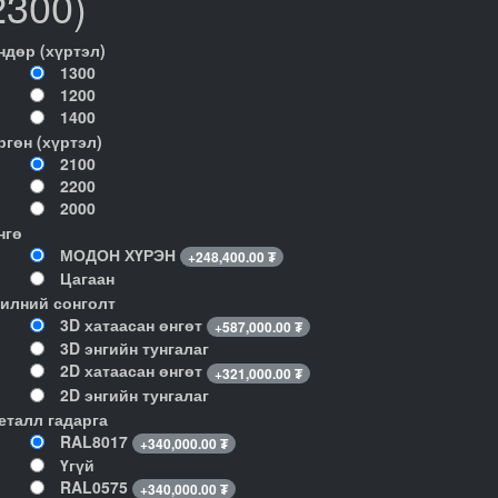
2300)
ндөр (хүртэл)
1300
1200
1400
ргөн (хүртэл)
2100
2200
2000
нгө
МОДОН ХҮРЭН
+
248,400.00
₮
Цагаан
илний сонголт
3D хатаасан өнгөт
+
587,000.00
₮
3D энгийн тунгалаг
2D хатаасан өнгөт
+
321,000.00
₮
2D энгийн тунгалаг
еталл гадарга
RAL8017
+
340,000.00
₮
Үгүй
RAL0575
+
340,000.00
₮