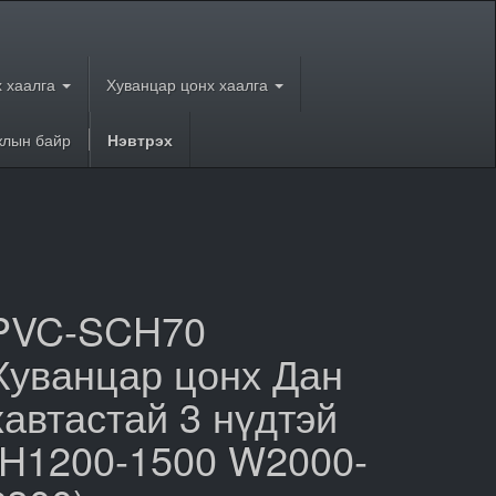
 хаалга
Хуванцар цонх хаалга
лын байр
Нэвтрэх
PVC-SCH70
Хуванцар цонх Дан
хавтастай 3 нүдтэй
(H1200-1500 W2000-