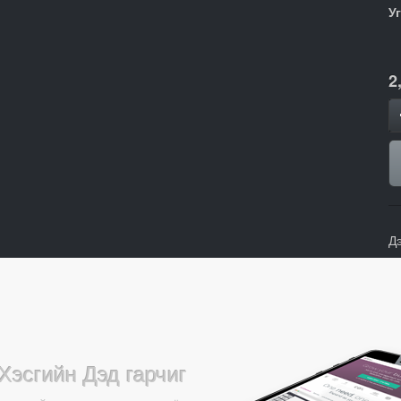
У
2
Д
Хэсгийн Дэд гарчиг