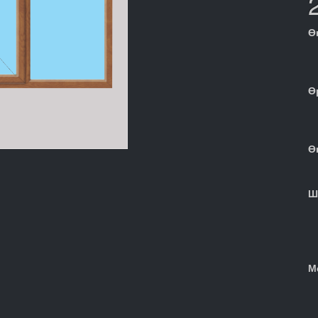
Ө
Ө
Ө
Ш
М