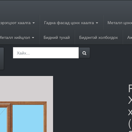
хэрэгцээт хаалга
Гадна фасад цонх хаалга
Металл цонх
Металл хийцлэл
Бидний тухай
Бидэнтэй холбогдох
Аж