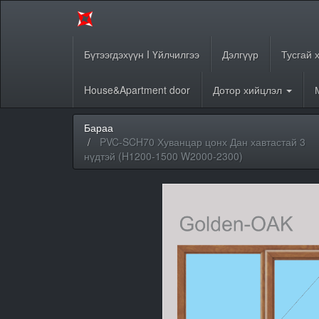
Бүтээгдэхүүн I Үйлчилгээ
Дэлгүүр
Тусгай 
House&Apartment door
Дотор хийцлэл
Бараа
PVC-SCH70 Хуванцар цонх Дан хавтастай 3
нүдтэй (H1200-1500 W2000-2300)