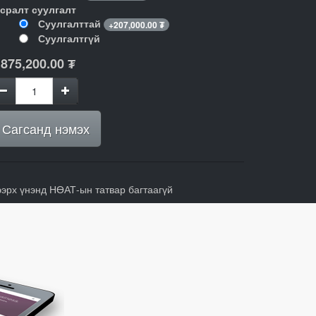
гсралт суулгалт
Суулгалттай
+
207,000.00
₮
Суулгалтгүй
,875,200.00
₮
Сагсанд нэмэх
ээрх үнэнд НӨАТ-ын татвар багтаагүй