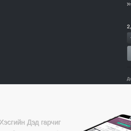
У
2
Д
Хэсгийн Дэд гарчиг