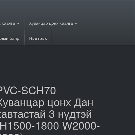
 хаалга
Хуванцар цонх хаалга
лын байр
Нэвтрэх
PVC-SCH70
Хуванцар цонх Дан
хавтастай 3 нүдтэй
(H1500-1800 W2000-