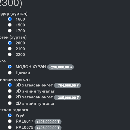
2300)
ндөр (хүртэл)
1600
1500
1700
ргөн (хүртэл)
2000
2100
2200
нгө
МОДОН ХҮРЭН
+
298,000.00
₮
Цагаан
илний сонголт
3D хатаасан өнгөт
+
704,000.00
₮
3D энгийн тунгалаг
2D хатаасан өнгөт
+
385,000.00
₮
2D энгийн тунгалаг
еталл гадарга
Үгүй
RAL8017
+
406,000.00
₮
RAL0575
+
406,000.00
₮