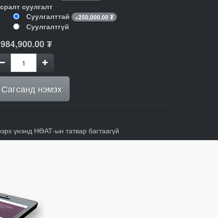
гсралт суулгалт
Суулгалттай
+
250,000.00
₮
Суулгалтгүй
,984,900.00
₮
Сагсанд нэмэх
ээрх үнэнд НӨАТ-ын татвар багтаагүй