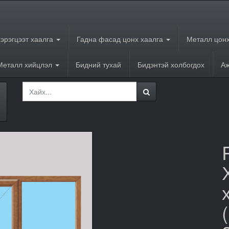
хэрэгцээт хаалга
Гадна фасад цонх хаалга
Металл цонх
Металл хийцлэл
Бидний тухай
Бидэнтэй холбогдох
Аж