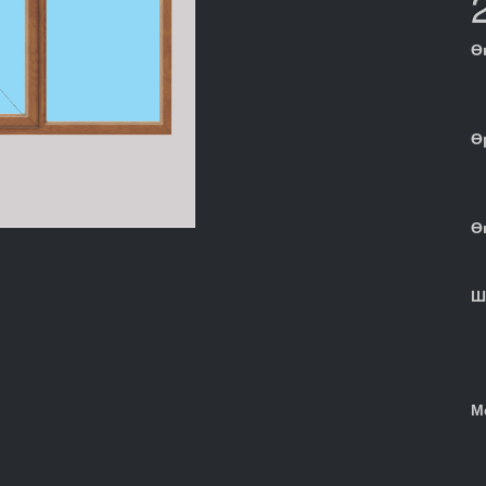
Ө
Ө
Ө
Ш
М