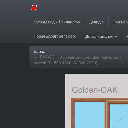
Бүтээгдэхүүн I Үйлчилгээ
Дэлгүүр
Тусгай 
House&Apartment door
Дотор хийцлэл
Бараа
PVC-SCH70 Хуванцар цонх Дан хавтастай 3
нүдтэй (H1500-1800 W2000-2300)