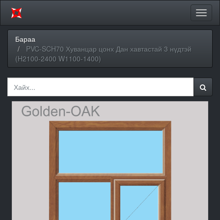
Цэсий
хураа
Бараа
PVC-SCH70 Хуванцар цонх Дан хавтастай 3 нүдтэй
(H2100-2400 W1100-1400)