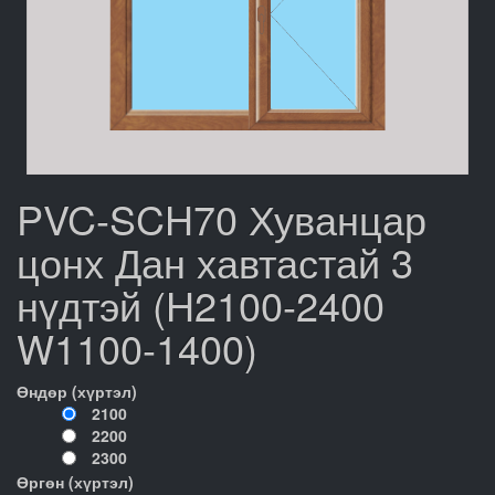
PVC-SCH70 Хуванцар
цонх Дан хавтастай 3
нүдтэй (H2100-2400
W1100-1400)
Өндөр (хүртэл)
2100
2200
2300
Өргөн (хүртэл)