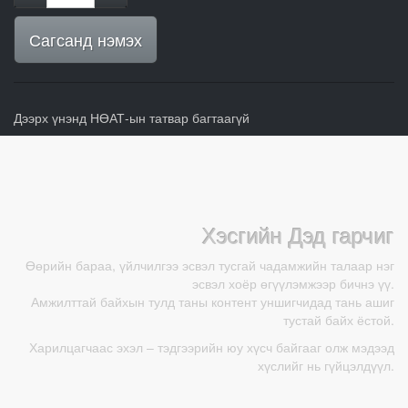
Сагсанд нэмэх
Дээрх үнэнд НӨАТ-ын татвар багтаагүй
Хэсгийн Дэд гарчиг
Өөрийн бараа, үйлчилгээ эсвэл тусгай чадамжийн талаар нэг
эсвэл хоёр өгүүлэмжээр бичнэ үү.
Амжилттай байхын тулд таны контент уншигчидад тань ашиг
тустай байх ёстой.
Харилцагчаас эхэл – тэдгээрийн юу хүсч байгааг олж мэдээд
хүслийг нь гүйцэлдүүл.