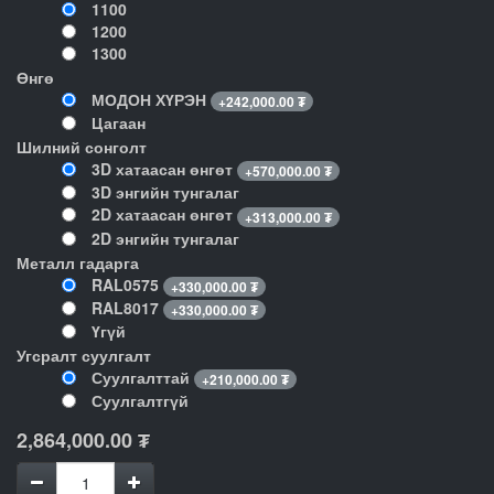
1100
1200
1300
Өнгө
МОДОН ХҮРЭН
+
242,000.00
₮
Цагаан
Шилний сонголт
3D хатаасан өнгөт
+
570,000.00
₮
3D энгийн тунгалаг
2D хатаасан өнгөт
+
313,000.00
₮
2D энгийн тунгалаг
Металл гадарга
RAL0575
+
330,000.00
₮
RAL8017
+
330,000.00
₮
Үгүй
Угсралт суулгалт
Суулгалттай
+
210,000.00
₮
Суулгалтгүй
2,864,000.00
₮