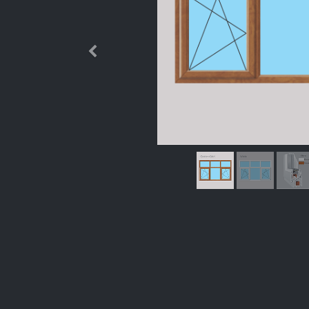
Өмнөх