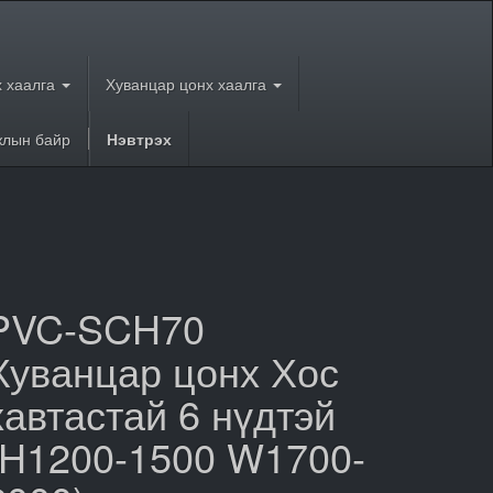
 хаалга
Хуванцар цонх хаалга
лын байр
Нэвтрэх
PVC-SCH70
Хуванцар цонх Хос
хавтастай 6 нүдтэй
(H1200-1500 W1700-