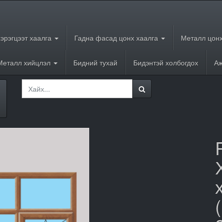
хэрэгцээт хаалга
Гадна фасад цонх хаалга
Металл цонх
Металл хийцлэл
Бидний тухай
Бидэнтэй холбогдох
Аж