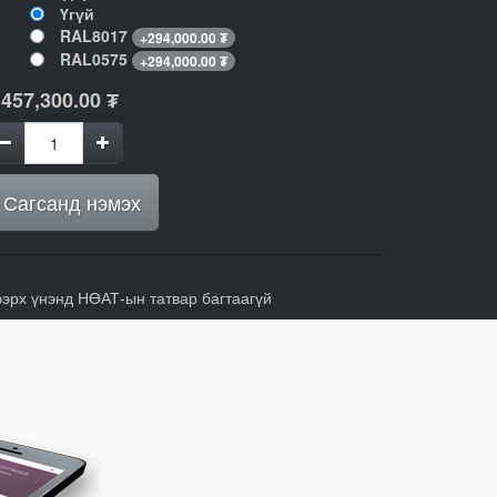
Үгүй
RAL8017
+
294,000.00
₮
RAL0575
+
294,000.00
₮
,457,300.00
₮
Сагсанд нэмэх
ээрх үнэнд НӨАТ-ын татвар багтаагүй