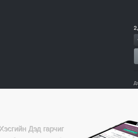
2
Д
Хэсгийн Дэд гарчиг