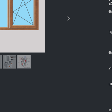
Ө
Дараачийн
Ө
Ө
У
Ш
М