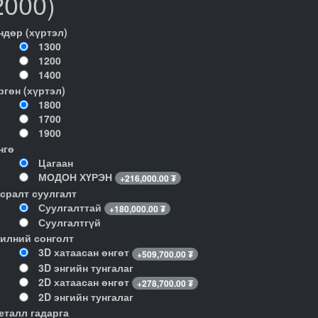
2000)
ндөр (хүртэл)
1300
1200
1400
ргөн (хүртэл)
1800
1700
1900
нгө
Цагаан
МОДОН ХҮРЭН
+
216,000.00
₮
гсралт суулгалт
Суулгалттай
+
180,000.00
₮
Суулгалтгүй
илний сонголт
3D хатаасан өнгөт
+
509,700.00
₮
3D энгийн тунгалаг
2D хатаасан өнгөт
+
278,700.00
₮
2D энгийн тунгалаг
еталл гадарга