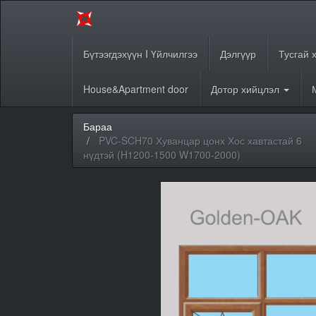
Бүтээгдэхүүн I Үйлчилгээ
Дэлгүүр
Тусгай 
House&Apartment door
Дотор хийцлэл
Бараа
PVC-SCH70 Хуванцар цонх Хос хавтастай 6
нүдтэй (H1200-1500 W1700-2000)