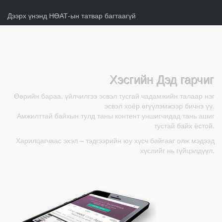
Дээрх үнэнд НӨАТ-ын татвар багтаагүй
Хэсгийн Дэд гарчиг
Өөрийн бараа, үйлчилгээ эсвэл тусгай чадамжийн талаар нэг
эсвэл хоёр өгүүлэмжээр бичнэ үү.
Амжилттай байхын тулд таны контент уншигчидад тань ашиг
тустай байх ёстой.
Харилцагчаас эхэл – тэдгээрийн юу хүсч байгааг олж мэдээд
хүслийг нь гүйцэлдүүл.