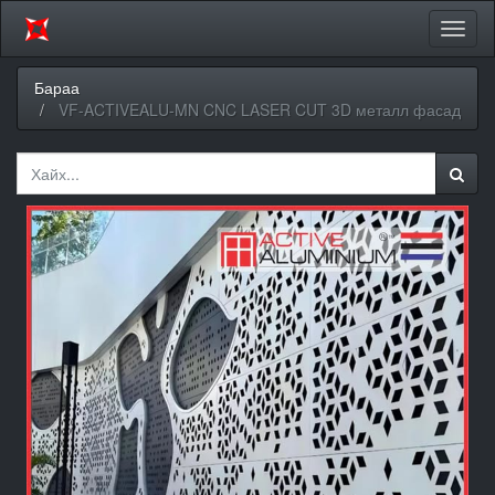
Цэсий
хураа
Бараа
VF-ACTIVEALU-MN CNC LASER CUT 3D металл фасад