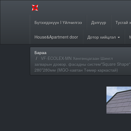
Бүтээгдэхүүн I Үйлчилгээ
Дэлгүүр
Тусгай 
House&Apartment door
Дотор хийцлэл
Бараа
VF-ECOLEX-MN Хөнгөнцагаан Шингл
загварын дээвэр, фасадны систем"Square Shape"
280*280мм (MGO-хавтан Төмөр каркастай)