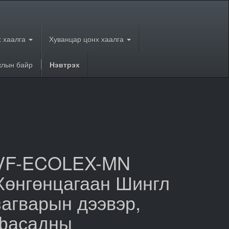
 хаалга
Хуванцар цонх хаалга
лын байр
Нэвтрэх
VF-ECOLEX-MN
Хөнгөнцагаан Шингл
загварын дээвэр,
фасадны