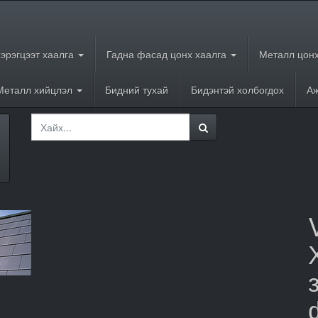
хэрэгцээт хаалга
Гадна фасад цонх хаалга
Металл цонх
Металл хийцлэл
Бидний тухай
Бидэнтэй холбогдох
Аж