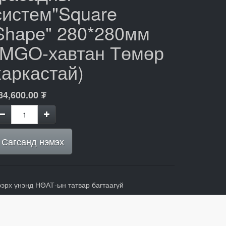
систем"Square
Shape" 280*280мм
(MGO-хавтан Төмөр
каркастай)
84,600.00
₮
Сагсанд нэмэх
ээрх үнэнд НӨАТ-ын татвар багтаагүй