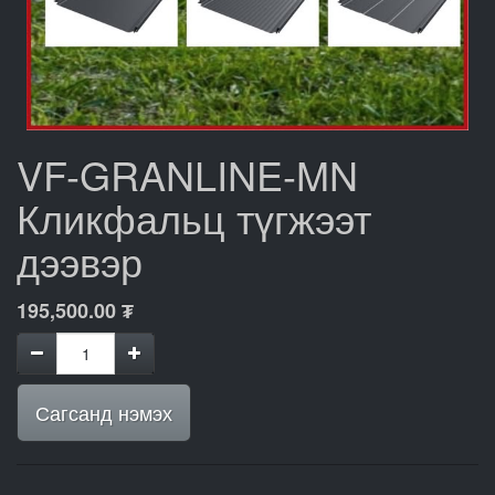
VF-GRANLINE-MN
Кликфальц түгжээт
дээвэр
195,500.00
₮
Сагсанд нэмэх