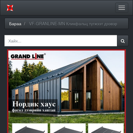
Цэсий
хураа
Бараа
VF-GRANLINE-MN Кликфальц түгжээт дээвэр