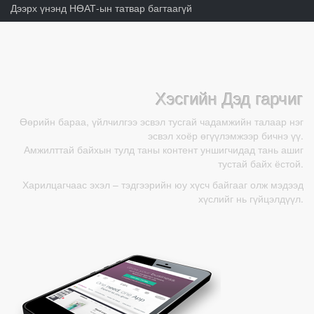
Дээрх үнэнд НӨАТ-ын татвар багтаагүй
Хэсгийн Дэд гарчиг
Өөрийн бараа, үйлчилгээ эсвэл тусгай чадамжийн талаар нэг
эсвэл хоёр өгүүлэмжээр бичнэ үү.
Амжилттай байхын тулд таны контент уншигчидад тань ашиг
тустай байх ёстой.
Харилцагчаас эхэл – тэдгээрийн юу хүсч байгааг олж мэдээд
хүслийг нь гүйцэлдүүл.