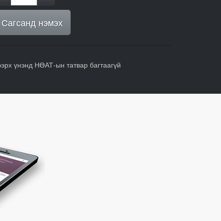
Сагсанд нэмэх
ээрх үнэнд НӨАТ-ын татвар багтаагүй