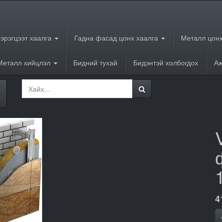
хэрэгцээт хаалга
Гадна фасад цонх хаалга
Металл цонх
Металл хийцлэл
Бидний тухай
Бидэнтэй холбогдох
Аж
4