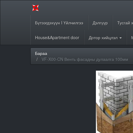
Бүтээгдэхүүн I Үйлчилгээ
Дэлгүүр
Тусгай 
House&Apartment door
Дотор хийцлэл
Бараа
VF-X00-CN Венть фасадны дулаалга 100мм