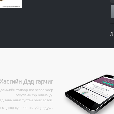
Д
Хэсгийн Дэд гарчиг
адамжийн талаар нэг эсвэл хоёр
өгүүлэмжээр бичнэ үү.
д тань ашиг тустай байх ёстой.
ж мэдээд хүслийг нь гүйцэлдүүл.