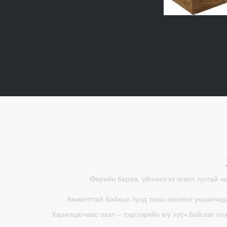
Өөрийн бараа, үйлчилгээ эсвэл тусгай ч
Амжилттай байхын тулд таны контент уншигчида
Харилцагчаас эхэл – тэдгээрийн юу хүсч байгааг ол