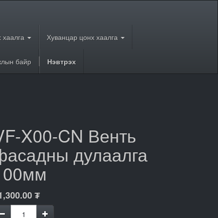
 хаалга
Хуванцар цонх хаалга
лын байр
Нэвтрэх
VF-X00-CN Венть
фасадны дулаалга
100мм
1,300.00
₮