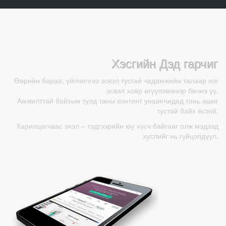
H500-700 /W2200-
700 /W1700-1900/
2400/1ш
Хэсгийн Дэд гарчиг
Өөрийн бараа, үйлчилгээ эсвэл тусгай чадамжийн талаар нэг
эсвэл хоёр өгүүлэмжээр бичнэ үү.
Амжилттай байхын тулд таны контент уншигчидад тань ашиг
тустай байх ёстой.
Харилцагчаас эхэл – тэдгээрийн юу хүсч байгааг олж мэдээд
хүслийг нь гүйцэлдүүл.