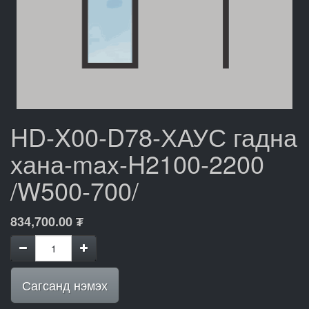
HD-X00-D78-ХАУС гадна
хана-max-H2100-2200
/W500-700/
834,700.00
₮
Сагсанд нэмэх