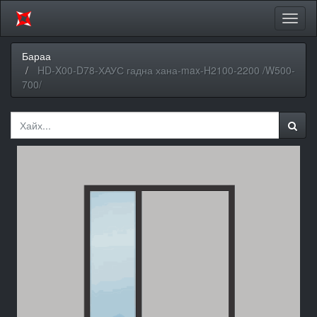
Цэсий
хураа
Бараа
HD-X00-D78-ХАУС гадна хана-max-H2100-2200 /W500-
700/