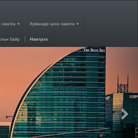
 хаалга
Хуванцар цонх хаалга
лын байр
Нэвтрэх