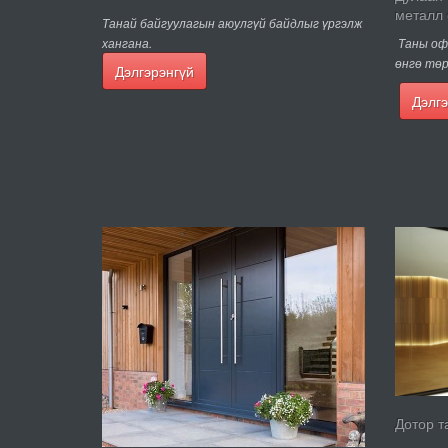
металл
Танай байгуулагын аюулгүй байдлыг үргэлж
Таны оф
хангана.
өнгө төр
Дэлгэрэнгүй
Дэлгэ
Дотор т