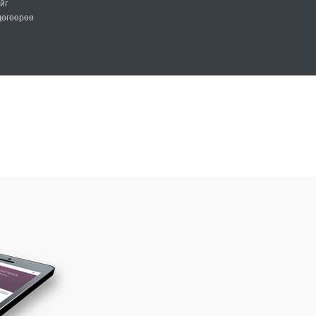
йг
гдөгөөрөө