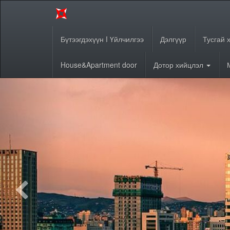
Бүтээгдэхүүн I Үйлчилгээ
Дэлгүүр
Тусгай 
House&Apartment door
Дотор хийцлэл