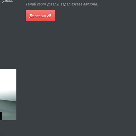
 тухтай.
Танай гэрm үргэлж гэрэл гэгээг авчирна.
Дэлгэрнгүй