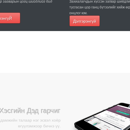
 загварын цогц шийдлийг бид
Захиалагчдын хүссэн загвар шийдли
тусгасан цор ганц бүтээлийг хийж ө
онцлог юм.
эрэнгүЙ
Дэлгэрэнгүй
Хэсгийн Дэд гарчиг
адамжийн талаар нэг эсвэл хоёр
өгүүлэмжээр бичнэ үү.