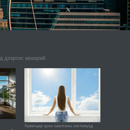
д дээрээс аваарай.
Хуванцар цонх хаалганы системүүд