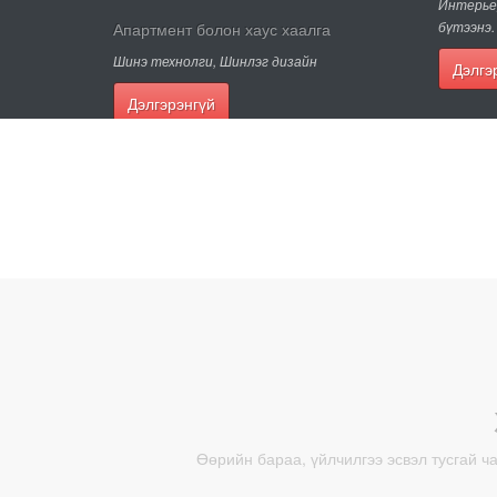
Интерьер
бүтээнэ.
Апартмент болон хаус хаалга
Шинэ технолги, Шинлэг дизайн
Дэлг
Дэлгэрэнгүй
Өөрийн бараа, үйлчилгээ эсвэл тусгай ч