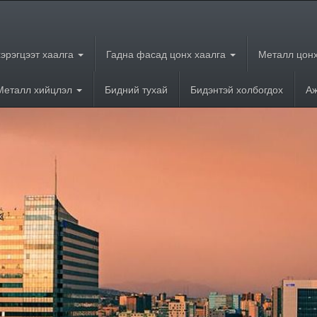
хэрэгцээт хаалга
Гадна фасад цонх хаалга
Металл цонх
Металл хийцлэл
Бидний тухай
Бидэнтэй холбогдох
Аж