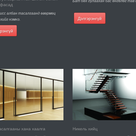
Бат бөх дулаахан бас өнгөлөг тав
 фасад
исс албан тасалгаанд өвөрмөц
Дэлгэрэнгүй
хийг нэмнэ.
рэнгүй
асалгааны хана хаалга
Никель хийц