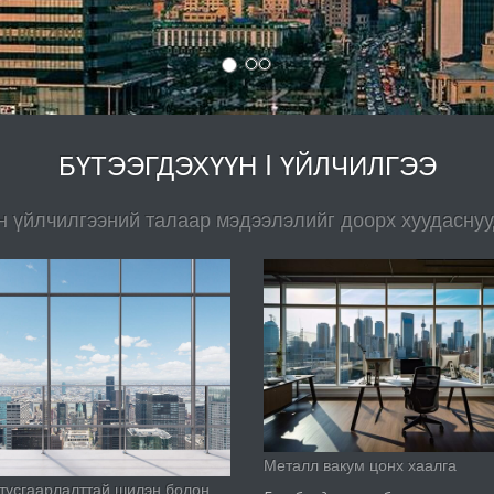
БҮТЭЭГДЭХҮҮН I ҮЙЛЧИЛГЭЭ
н үйлчилгээний талаар мэдээлэлийг доорх хуудаснуу
Металл вакум цонх хаалга
тусгаарлалттай шилэн болон