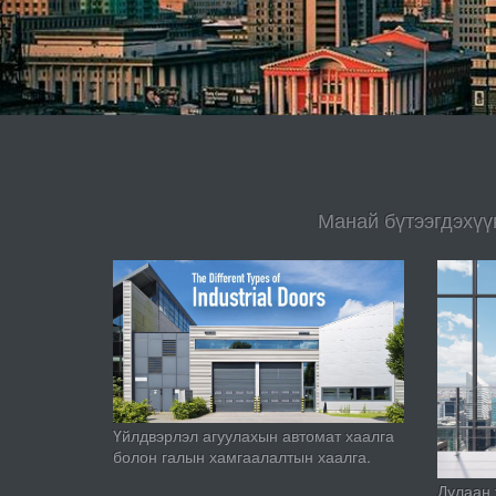
Манай бүтээгдэхүү
Үйлдвэрлэл агуулахын автомат хаалга
болон галын хамгаалалтын хаалга.
Дулаан 